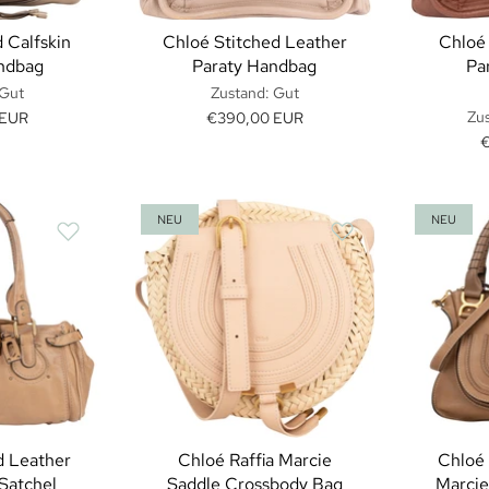
 Calfskin
Chloé Stitched Leather
Chloé
ndbag
Paraty Handbag
Pa
 Gut
Zustand: Gut
Zus
 EUR
€390,00 EUR
NEU
NEU
d Leather
Chloé Raffia Marcie
Chloé 
Satchel
Saddle Crossbody Bag
Marcie