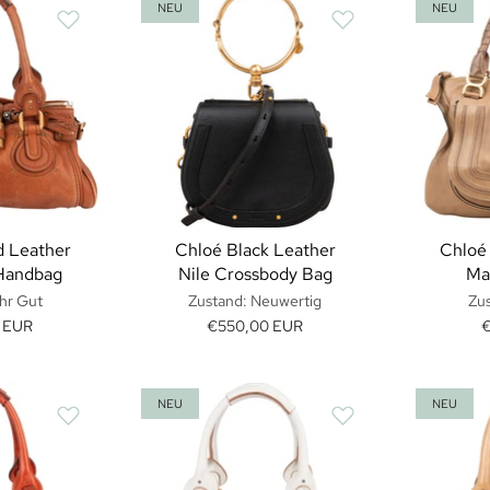
NEU
NEU
d Leather
Chloé Black Leather
Chloé
Handbag
Nile Crossbody Bag
Ma
hr Gut
Zustand: Neuwertig
Zus
0 EUR
€550,00 EUR
NEU
NEU