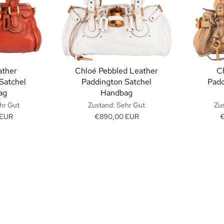
ather
Chloé Pebbled Leather
C
Satchel
Paddington Satchel
Padd
ag
Handbag
hr Gut
Zustand: Sehr Gut
Zus
 EUR
€890,00 EUR