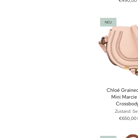
€490,00
NEU
Chloé Grained
Mini Marcie
Crossbod
Zustand: Se
€650,00