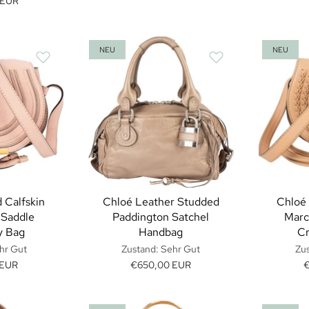
 EUR
NEU
NEU
 Calfskin
Chloé Leather Studded
Chloé 
 Saddle
Paddington Satchel
Marc
y Bag
Handbag
Cr
hr Gut
Zustand: Sehr Gut
Zus
 EUR
€650,00 EUR