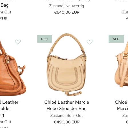
 Bag
Zustand: Neuwertig
hr Gut
Zus
€640,00 EUR
 EUR
NEU
NEU
d Leather
Chloé Leather Marcie
Chloé
oulder
Hobo Shoulder Bag
Marc
ag
Zustand: Sehr Gut
Zus
hr Gut
€490,00 EUR
€