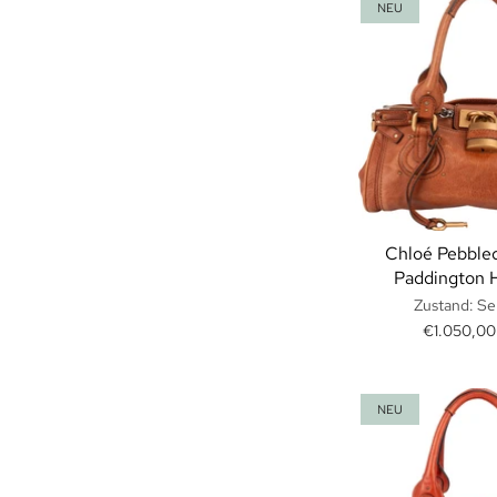
NEU
Chloé Pebble
Paddington 
Zustand: Se
€1.050,0
NEU