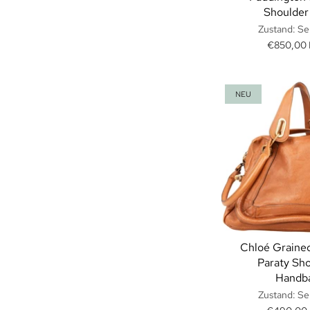
Shoulder
Zustand: Se
€850,00
NEU
Chloé Graine
Paraty Sh
Handb
Zustand: Se