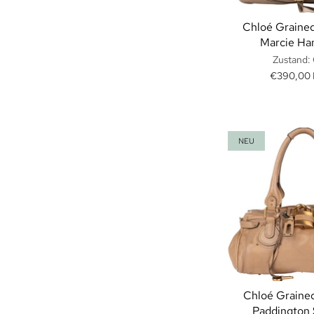
Chloé Grained
Marcie Ha
Zustand:
€390,00
NEU
Chloé Graine
Paddington 