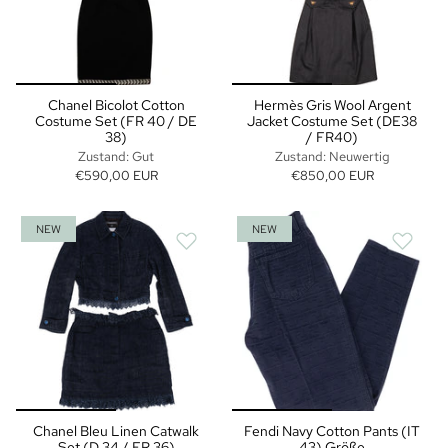
Chanel Bicolot Cotton
Hermès Gris Wool Argent
Costume Set (FR 40 / DE
Jacket Costume Set (DE38
38)
/ FR40)
Zustand: Gut
Zustand: Neuwertig
€590,00 EUR
€850,00 EUR
NEW
NEW
Chanel Bleu Linen Catwalk
Fendi Navy Cotton Pants (IT
Set (D 34 / FR 36)
43) Größe