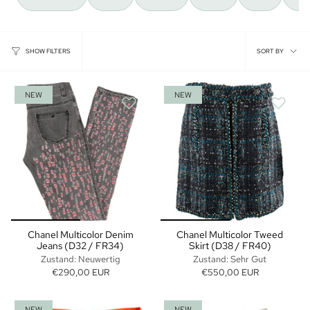
Sort
SORT BY
SHOW FILTERS
by
NEW
NEW
Chanel Multicolor Denim
Chanel Multicolor Tweed
Jeans (D32 / FR34)
Skirt (D38 / FR40)
Zustand: Neuwertig
Zustand: Sehr Gut
€290,00 EUR
€550,00 EUR
NEW
NEW